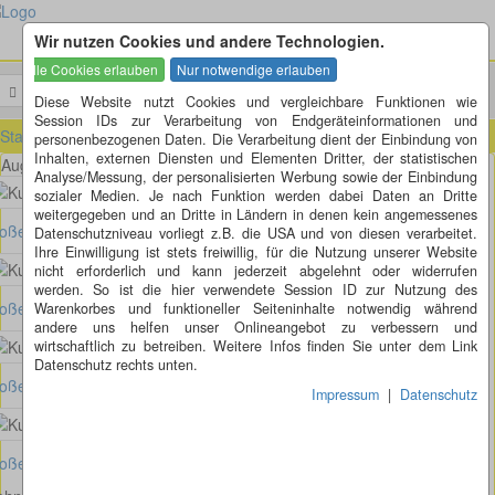
Wir nutzen Cookies und andere Technologien.
Menü
Suchen
Diese Website nutzt Cookies und vergleichbare Funktionen wie
Session IDs zur Verarbeitung von Endgeräteinformationen und
Startseite
»
Sachsen (SN)
»
Hohenstein (SN)
personenbezogenen Daten. Die Verarbeitung dient der Einbindung von
Inhalten, externen Diensten und Elementen Dritter, der statistischen
August-Bebel-Strasse - Am Bahnhof - Goldbachstrasse in Hohenstein
Analyse/Messung, der personalisierten Werbung sowie der Einbindung
sozialer Medien. Je nach Funktion werden dabei Daten an Dritte
weitergegeben und an Dritte in Ländern in denen kein angemessenes
oßes Bild anzeigen
Datenschutzniveau vorliegt z.B. die USA und von diesen verarbeitet.
Ihre Einwilligung ist stets freiwillig, für die Nutzung unserer Website
nicht erforderlich und kann jederzeit abgelehnt oder widerrufen
werden. So ist die hier verwendete Session ID zur Nutzung des
oßes Bild anzeigen
Warenkorbes und funktioneller Seiteninhalte notwendig während
andere uns helfen unser Onlineangebot zu verbessern und
wirtschaftlich zu betreiben. Weitere Infos finden Sie unter dem Link
Datenschutz rechts unten.
oßes Bild anzeigen
Impressum
|
Datenschutz
oßes Bild anzeigen