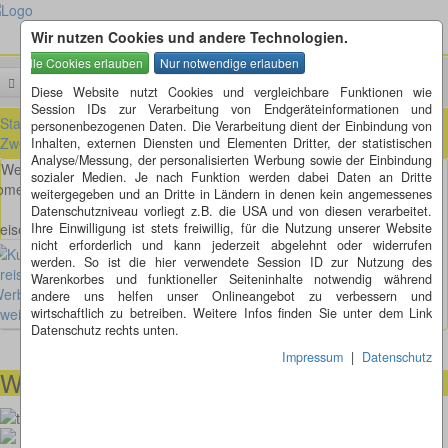
Wir nutzen Cookies und andere Technologien.
Menü
Suchen
Diese Website nutzt Cookies und vergleichbare Funktionen wie
Session IDs zur Verarbeitung von Endgeräteinformationen und
Startseite
»
die Künstler der Kreisverkehre
»
Werbeagentur
personenbezogenen Daten. Die Verarbeitung dient der Einbindung von
Zweipunktnull
Inhalten, externen Diensten und Elementen Dritter, der statistischen
Analyse/Messung, der personalisierten Werbung sowie der Einbindung
Werbeagentur Zweipunktnul
sozialer Medien. Je nach Funktion werden dabei Daten an Dritte
omepage:
https://zweipunktnull.de/
weitergegeben und an Dritte in Ländern in denen kein angemessenes
Datenschutzniveau vorliegt z.B. die USA und von diesen verarbeitet.
eisel Kunstwerke der Werbeagentur Zweipunktnull
Ihre Einwilligung ist stets freiwillig, für die Nutzung unserer Website
nicht erforderlich und kann jederzeit abgelehnt oder widerrufen
werden. So ist die hier verwendete Session ID zur Nutzung des
Warenkorbes und funktioneller Seiteninhalte notwendig während
Hetzerath, zwischen Föhren und Bekond
andere uns helfen unser Onlineangebot zu verbessern und
wirtschaftlich zu betreiben. Weitere Infos finden Sie unter dem Link
Datenschutz rechts unten.
Impressum
|
Datenschutz
Wir helfen Ihnen gerne weiter
00491738460501
kunstimkreisverkehr-2018@thomaskappel.de