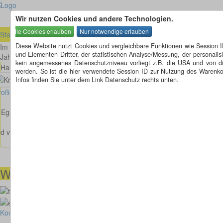
Wir nutzen Cookies und andere Technologien.
Startseite
»
ausländische Kreisel
»
Schweiz
»
Zürich (ZH)
»
Eglisau (Z
Diese Website nutzt Cookies und vergleichbare Funktionen wie Session 
Im Kanton Zürich liegt
Eglisau
, es ist geprägt vom Weinanbau, der "E
und Elementen Dritter, der statistischen Analyse/Messung, der personal
Jahrhundert stammen.
kein angemessenes Datenschutzniveau vorliegt z.B. die USA und von diese
Hauptstrasse Richtung Schaffhausen
werden. So ist die hier verwendete Session ID zur Nutzung des Warenkor
Infos finden Sie unter dem Link Datenschutz rechts unten.
oßes Bild anzeigen
 Eglisau in der Hauptstrasse Richtung Schaffhausen steht dieser Kreisv
ld von Georg Matter
Wir helfen Ihnen gerne weiter
00491738460501
kunstimkreisverkehr-2018@thoma
Kontakt
Impressum
Cookies