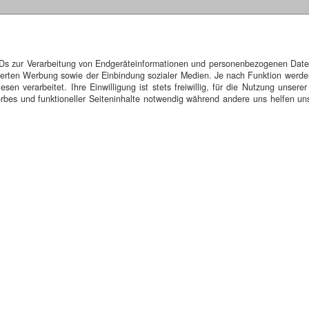
H)
IDs zur Verarbeitung von Endgeräteinformationen und personenbezogenen Daten.
glisauer Stadtberger" ist sehr bekannt. Eglisau liegt am Rhein und 
isierten Werbung sowie der Einbindung sozialer Medien. Je nach Funktion werde
n verarbeitet. Ihre Einwilligung ist stets freiwillig, für die Nutzung unserer
bes und funktioneller Seiteninhalte notwendig während andere uns helfen uns
erkehr.
skappel.de