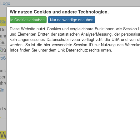
Wir nutzen Cookies und andere Technologien.
Startseite
»
ausländische Kreisel
»
Schweiz
»
Aargau (AG)
»
Oberentf
Diese Website nutzt Cookies und vergleichbare Funktionen wie Session 
Der Ortsname
Oberentfelden
stammt nicht etwa, wie man auch anhand
und Elementen Dritter, der statistischen Analyse/Messung, der personal
angenommen, dass der Name von Enten stammt, dies wurde aber späte
kein angemessenes Datenschutzniveau vorliegt z.B. die USA und von diese
Suhrentalstrasse - Weltimattstrasse in Oberentfelden
werden. So ist die hier verwendete Session ID zur Nutzung des Warenkor
Infos finden Sie unter dem Link Datenschutz rechts unten.
oßes Bild anzeigen
anton Aargau
erentfelden
hrentalstrasse - Weltimattstrasse
ld von Georg Matter
Wir helfen Ihnen gerne weiter