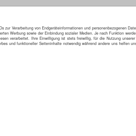
elden (AG)
IDs zur Verarbeitung von Endgeräteinformationen und personenbezogenen Daten.
 des Ortswappens annehmen könnte, von Enten, sondern von "Ende de
isierten Werbung sowie der Einbindung sozialer Medien. Je nach Funktion werde
r Historisch wiederlegt.
n verarbeitet. Ihre Einwilligung ist stets freiwillig, für die Nutzung unserer
bes und funktioneller Seiteninhalte notwendig während andere uns helfen uns