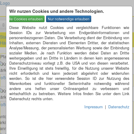
Wir nutzen Cookies und andere Technologien.
Menü
Suchen
Diese Website nutzt Cookies und vergleichbare Funktionen wie
Session IDs zur Verarbeitung von Endgeräteinformationen und
Startseite
»
ausländische Kreisel
»
Schweiz
»
Solothurn (SO)
»
personenbezogenen Daten. Die Verarbeitung dient der Einbindung von
Härkingen (SO)
Inhalten, externen Diensten und Elementen Dritter, der statistischen
Analyse/Messung, der personalisierten Werbung sowie der Einbindung
sozialer Medien. Je nach Funktion werden dabei Daten an Dritte
Pfannenstiel - Lischmatt - Egerkingerstrasse in Härkingen
weitergegeben und an Dritte in Ländern in denen kein angemessenes
Datenschutzniveau vorliegt z.B. die USA und von diesen verarbeitet.
Ihre Einwilligung ist stets freiwillig, für die Nutzung unserer Website
nicht erforderlich und kann jederzeit abgelehnt oder widerrufen
oßes Bild anzeigen
werden. So ist die hier verwendete Session ID zur Nutzung des
Warenkorbes und funktioneller Seiteninhalte notwendig während
andere uns helfen unser Onlineangebot zu verbessern und
wirtschaftlich zu betreiben. Weitere Infos finden Sie unter dem Link
Datenschutz rechts unten.
oßes Bild anzeigen
Impressum
|
Datenschutz
nton: Solothurn
ärkingen
annenstiel - Lischmatt - Egerkingerstrasse