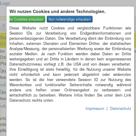
Wir nutzen Cookies und andere Technologien.
Menü
Suchen
Diese Website nutzt Cookies und vergleichbare Funktionen wie
Session IDs zur Verarbeitung von Endgeräteinformationen und
Startseite
»
ausländische Kreisel
»
Schweiz
»
Luzern (LU)
»
Reiden
personenbezogenen Daten. Die Verarbeitung dient der Einbindung von
(LU)
Inhalten, externen Diensten und Elementen Dritter, der statistischen
Analyse/Messung, der personalisierten Werbung sowie der Einbindung
Im Kanton Luzern liegt
Reiden
. Die Gemeinde besteht aus dre
sozialer Medien. Je nach Funktion werden dabei Daten an Dritte
Dörfern, Langnau, Reichental und Reiden.
weitergegeben und an Dritte in Ländern in denen kein angemessenes
Pfaffenauerstrasse - Hauptstrasse - Oberdorfstrasse in Reiden
Datenschutzniveau vorliegt z.B. die USA und von diesen verarbeitet.
Ihre Einwilligung ist stets freiwillig, für die Nutzung unserer Website
nicht erforderlich und kann jederzeit abgelehnt oder widerrufen
werden. So ist die hier verwendete Session ID zur Nutzung des
oßes Bild anzeigen
Warenkorbes und funktioneller Seiteninhalte notwendig während
andere uns helfen unser Onlineangebot zu verbessern und
wirtschaftlich zu betreiben. Weitere Infos finden Sie unter dem Link
Datenschutz rechts unten.
oßes Bild anzeigen
Impressum
|
Datenschutz
nton: Luzern
eiden
affenauerstrasse - Hauptstrasse - Oberdorfstrasse