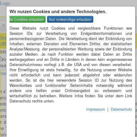
Wir nutzen Cookies und andere Technologien.
Menü
Suchen
Diese Website nutzt Cookies und vergleichbare Funktionen wie
Session IDs zur Verarbeitung von Endgeräteinformationen und
Startseite
»
ausländische Kreisel
»
Schweiz
»
Bern (BE)
»
Niederbipp
personenbezogenen Daten. Die Verarbeitung dient der Einbindung von
(BE)
Inhalten, externen Diensten und Elementen Dritter, der statistischen
Analyse/Messung, der personalisierten Werbung sowie der Einbindung
Mitten im Ort an der Strecke Olten-Solothurn in Niederbipp
sozialer Medien. Je nach Funktion werden dabei Daten an Dritte
weitergegeben und an Dritte in Ländern in denen kein angemessenes
Datenschutzniveau vorliegt z.B. die USA und von diesen verarbeitet.
Ihre Einwilligung ist stets freiwillig, für die Nutzung unserer Website
osses Bild anzeigen
nicht erforderlich und kann jederzeit abgelehnt oder widerrufen
werden. So ist die hier verwendete Session ID zur Nutzung des
Warenkorbes und funktioneller Seiteninhalte notwendig während
andere uns helfen unser Onlineangebot zu verbessern und
 4704 Niederbipp Kt.BE (Oberaargau)
wirtschaftlich zu betreiben. Weitere Infos finden Sie unter dem Link
andort: Mitten im Ort an der Strecke Olten-Solothurn
Datenschutz rechts unten.
ederbipp liegt im Oberaargau (Amt Wangen) in der untersten Ecke 
Impressum
|
Datenschutz
ntons Bern am Jura Südfuss, an der Strecke Olten-Solothurn. Der s
arsam gestaltete Kreisel verbindet die Unt. und Ob. Dürrmühlestra
it der Käppeligasse und der Wydenstrasse Richtung Bahnhof, welc
ne Verlängerung der Dorfstrasse darstellt. Diese "Sparversion" hat ih
und in den hier herrschenden knappen Platzverhältnissen. Auf die