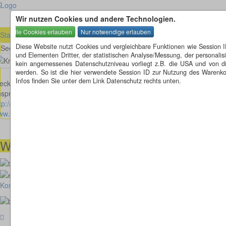
Wir nutzen Cookies und andere Technologien.
Startseite
»
ausländische Kreisel
»
Schweiz
»
Thurgau (TG)
»
Steckbo
Diese Website nutzt Cookies und vergleichbare Funktionen wie Session 
Seestrasse - Frauenfelderstrasse in Steckborn
und Elementen Dritter, der statistischen Analyse/Messung, der personal
G
kein angemessenes Datenschutzniveau vorliegt z.B. die USA und von diese
werden. So ist die hier verwendete Session ID zur Nutzung des Warenkor
Infos finden Sie unter dem Link Datenschutz rechts unten.
eckborn, am westlichen Rand der Altstadt. Bilder von Patrick Brauns
Au
spruchsvoll vom einheimischen Steinbildhauer Urs Traber gestaltet ) h
tp://www.jfv.tg.ch/xml_36/internet/de/application/d1868/f9861.cfm
und
w.bodensee-ufer.de/TdM-Dez04-Fischreiser.pdf
Text von H.Traber
Wir helfen Ihnen gerne weiter
00491738460501
kunstimkreisverkehr-2018@thoma
Kontakt
Impressum
Cookies