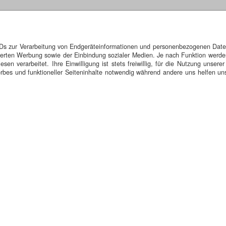
rn (TG)
IDs zur Verarbeitung von Endgeräteinformationen und personenbezogenen Daten.
isierten Werbung sowie der Einbindung sozialer Medien. Je nach Funktion werde
roßes Bild anzeigen
n verarbeitet. Ihre Einwilligung ist stets freiwillig, für die Nutzung unserer
bes und funktioneller Seiteninhalte notwendig während andere uns helfen uns
tor, Journalist & Texter
Im See befinden sich Fischreiser, die mit Holz
aben also einen direkten Bezug zum Untersee. Falls Sie die Bedeutung d
skappel.de