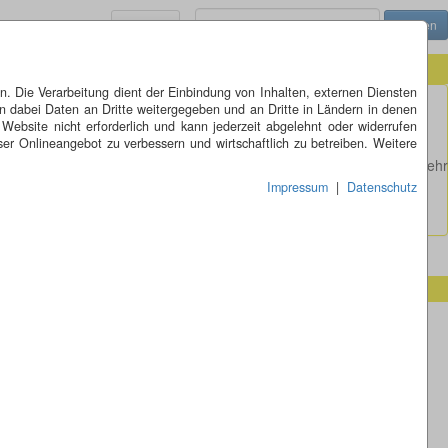
Menü
 Die Verarbeitung dient der Einbindung von Inhalten, externen Diensten
n dabei Daten an Dritte weitergegeben und an Dritte in Ländern in denen
Großes Bild anzeigen
 Website nicht erforderlich und kann jederzeit abgelehnt oder widerrufen
er Onlineangebot zu verbessern und wirtschaftlich zu betreiben. Weitere
stangen gekennzeichnet sind. Die Sandsteinstangen ( handwerklich sehr
er Fischreiser interessiert, erfahren Sie mehr unter
Impressum
|
Datenschutz