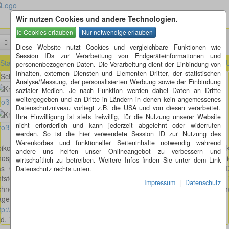
Wir nutzen Cookies und andere Technologien.
Menü
Suchen
Diese Website nutzt Cookies und vergleichbare Funktionen wie
Session IDs zur Verarbeitung von Endgeräteinformationen und
Startseite
»
ausländische Kreisel
»
Schweiz
»
Luzern (LU)
»
Ebikon (L
personenbezogenen Daten. Die Verarbeitung dient der Einbindung von
Inhalten, externen Diensten und Elementen Dritter, der statistischen
Schlösslistrasse in 6030 Ebikon bei Luzern
Analyse/Messung, der personalisierten Werbung sowie der Einbindung
sozialer Medien. Je nach Funktion werden dabei Daten an Dritte
weitergegeben und an Dritte in Ländern in denen kein angemessenes
oßes Bild anzeigen
Datenschutzniveau vorliegt z.B. die USA und von diesen verarbeitet.
Ihre Einwilligung ist stets freiwillig, für die Nutzung unserer Website
nicht erforderlich und kann jederzeit abgelehnt oder widerrufen
oßes Bild anzeigen
werden. So ist die hier verwendete Session ID zur Nutzung des
Warenkorbes und funktioneller Seiteninhalte notwendig während
bikon hat im Wappen eine Seerose. Das Objekt stellt die abstrak
andere uns helfen unser Onlineangebot zu verbessern und
ospe des Wappens unserer Gemeinde dar. Das Besondere ist, dass i
wirtschaftlich zu betreiben. Weitere Infos finden Sie unter dem Link
as Objekt entworfen und im alleingang selber hergestellt habe. D
Datenschutz rechts unten.
ntstehung des Objektes, vom Karton-Modell bis zur Montage 
Impressum
|
Datenschutz
hneegestöber ist in allen einzelnen Arbeitsgängen auf meiner Hom
age
tp://www.besonderes.ch
zu sehen
ld, Text und Gestaltung: Beat Sommer