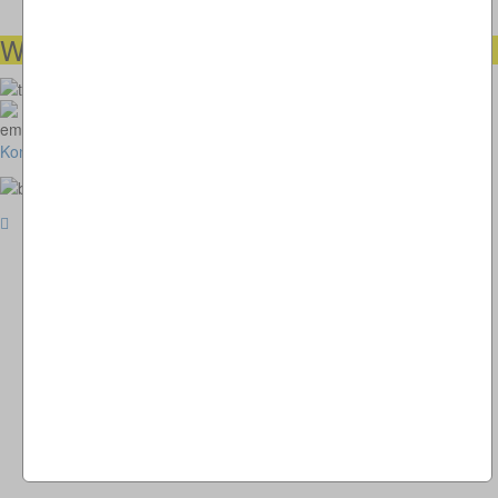
Wir helfen Ihnen gerne weiter
00491738460501
kunstimkreisverkehr-2018@thomaskappel.de
Kontakt
Impressum
Cookies