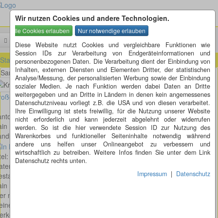
Wir nutzen Cookies und andere Technologien.
Menü
Suchen
Diese Website nutzt Cookies und vergleichbare Funktionen wie
Session IDs zur Verarbeitung von Endgeräteinformationen und
Startseite
»
ausländische Kreisel
»
Schweiz
»
Luzern (LU)
»
Rain (LU)
personenbezogenen Daten. Die Verarbeitung dient der Einbindung von
Inhalten, externen Diensten und Elementen Dritter, der statistischen
Sandblatte in Rain
Analyse/Messung, der personalisierten Werbung sowie der Einbindung
sozialer Medien. Je nach Funktion werden dabei Daten an Dritte
weitergegeben und an Dritte in Ländern in denen kein angemessenes
oßes Bild anzeigen
Datenschutzniveau vorliegt z.B. die USA und von diesen verarbeitet.
Ihre Einwilligung ist stets freiwillig, für die Nutzung unserer Website
anton Luzern
nicht erforderlich und kann jederzeit abgelehnt oder widerrufen
ain
werden. So ist die hier verwendete Session ID zur Nutzung des
ndblatte
Warenkorbes und funktioneller Seiteninhalte notwendig während
andere uns helfen unser Onlineangebot zu verbessern und
wirtschaftlich zu betreiben. Weitere Infos finden Sie unter dem Link
tel: Rotator
Datenschutz rechts unten.
terial: Metall
Impressum
|
Datenschutz
staltung: MehrArt Metallgestaltung, Hans Mehr, Dorfstrasse 53, 6026
ain
er noch ein paar Gedanken / Beweggründe betreffend Realisierung
eines
erkes: