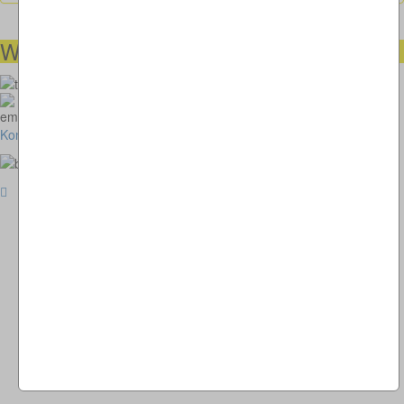
Wir helfen Ihnen gerne weiter
00491738460501
kunstimkreisverkehr-2018@thomaskappel.de
Kontakt
Impressum
Cookies