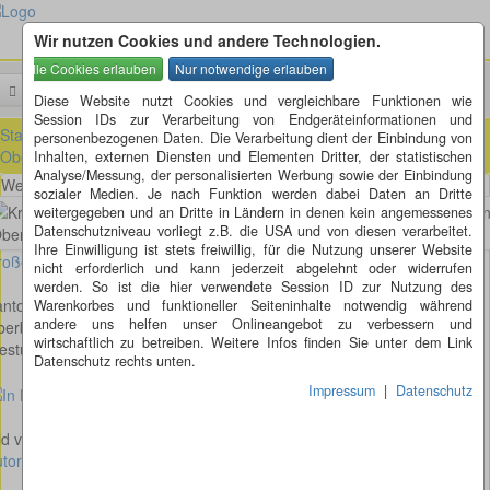
Wir nutzen Cookies und andere Technologien.
Menü
Suchen
Diese Website nutzt Cookies und vergleichbare Funktionen wie
Session IDs zur Verarbeitung von Endgeräteinformationen und
Startseite
»
ausländische Kreisel
»
Schweiz
»
St. Gallen (SG)
»
personenbezogenen Daten. Die Verarbeitung dient der Einbindung von
Oberbüren (SG)
Inhalten, externen Diensten und Elementen Dritter, der statistischen
Analyse/Messung, der personalisierten Werbung sowie der Einbindung
Westumfahrung - Sonntentalstrasse - Unterdorf in Oberbüren
sozialer Medien. Je nach Funktion werden dabei Daten an Dritte
weitergegeben und an Dritte in Ländern in denen kein angemessenes
Datenschutzniveau vorliegt z.B. die USA und von diesen verarbeitet.
Ihre Einwilligung ist stets freiwillig, für die Nutzung unserer Website
oßes Bild anzeigen
nicht erforderlich und kann jederzeit abgelehnt oder widerrufen
werden. So ist die hier verwendete Session ID zur Nutzung des
nton St. Gallen
Warenkorbes und funktioneller Seiteninhalte notwendig während
andere uns helfen unser Onlineangebot zu verbessern und
berbüren
wirtschaftlich zu betreiben. Weitere Infos finden Sie unter dem Link
stumfahrung - Sonntentalstrasse - Unterdorf
Datenschutz rechts unten.
Impressum
|
Datenschutz
ld von Patrick Brauns
tor, Journalist & Texter