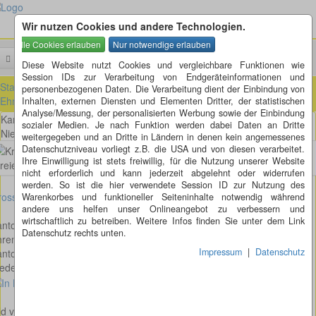
Wir nutzen Cookies und andere Technologien.
Menü
Suchen
Diese Website nutzt Cookies und vergleichbare Funktionen wie
Session IDs zur Verarbeitung von Endgeräteinformationen und
Startseite
»
ausländische Kreisel
»
Schweiz
»
Aargau (AG)
»
personenbezogenen Daten. Die Verarbeitung dient der Einbindung von
Ehrendingen (AG)
Inhalten, externen Diensten und Elementen Dritter, der statistischen
Analyse/Messung, der personalisierten Werbung sowie der Einbindung
Kantonsstrasse K282 Landstrasse und K428 Freienwilerstrasse -
sozialer Medien. Je nach Funktion werden dabei Daten an Dritte
Niedermattstrasse in Ehrendingen
weitergegeben und an Dritte in Ländern in denen kein angemessenes
Datenschutzniveau vorliegt z.B. die USA und von diesen verarbeitet.
Ihre Einwilligung ist stets freiwillig, für die Nutzung unserer Website
nicht erforderlich und kann jederzeit abgelehnt oder widerrufen
werden. So ist die hier verwendete Session ID zur Nutzung des
osses Bild anzeigen
Warenkorbes und funktioneller Seiteninhalte notwendig während
andere uns helfen unser Onlineangebot zu verbessern und
wirtschaftlich zu betreiben. Weitere Infos finden Sie unter dem Link
anton: Aargau
Datenschutz rechts unten.
hrendingen
Impressum
|
Datenschutz
ntonsstrasse K282 Landstrasse und K428 Freienwilerstrasse -
edermattstrasse
ld von Andreas Hauri