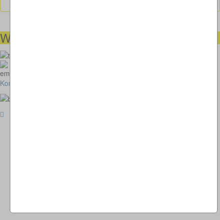
Wir helfen Ihnen gerne weiter
00491738460501
kunstimkreisverkehr-2018@thomaskappel.de
Kontakt
Impressum
Cookies