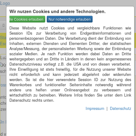
Wir nutzen Cookies und andere Technologien.
Menü
Suchen
Diese Website nutzt Cookies und vergleichbare Funktionen wie
Session IDs zur Verarbeitung von Endgeräteinformationen und
Startseite
»
ausländische Kreisel
»
Schweiz
»
Luzern (LU)
»
personenbezogenen Daten. Die Verarbeitung dient der Einbindung von
Eschenbach (LU)
Inhalten, externen Diensten und Elementen Dritter, der statistischen
Analyse/Messung, der personalisierten Werbung sowie der Einbindung
sozialer Medien. Je nach Funktion werden dabei Daten an Dritte
Luzernstrasse - Inwilstrasse - Rothlistrasse - in Eschenbach
weitergegeben und an Dritte in Ländern in denen kein angemessenes
Datenschutzniveau vorliegt z.B. die USA und von diesen verarbeitet.
Ihre Einwilligung ist stets freiwillig, für die Nutzung unserer Website
nicht erforderlich und kann jederzeit abgelehnt oder widerrufen
werden. So ist die hier verwendete Session ID zur Nutzung des
osses Bild anzeigen
Warenkorbes und funktioneller Seiteninhalte notwendig während
andere uns helfen unser Onlineangebot zu verbessern und
wirtschaftlich zu betreiben. Weitere Infos finden Sie unter dem Link
nton: Luzern
Datenschutz rechts unten.
schenbach
Impressum
|
Datenschutz
zernstrasse - Inwilstrasse - Rothlistrasse
ld von Andreas Hauri