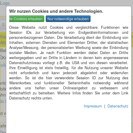
Wir nutzen Cookies und andere Technologien.
Menü
Suchen
Diese Website nutzt Cookies und vergleichbare Funktionen wie
Session IDs zur Verarbeitung von Endgeräteinformationen und
Startseite
»
ausländische Kreisel
»
Schweiz
»
Zürich (ZH)
»
Affoltern 
personenbezogenen Daten. Die Verarbeitung dient der Einbindung von
Albis (ZH)
Inhalten, externen Diensten und Elementen Dritter, der statistischen
Analyse/Messung, der personalisierten Werbung sowie der Einbindung
Bahnhofstr - Zürichstr in Affoltern am Albis
sozialer Medien. Je nach Funktion werden dabei Daten an Dritte
weitergegeben und an Dritte in Ländern in denen kein angemessenes
Datenschutzniveau vorliegt z.B. die USA und von diesen verarbeitet.
oßes Bild anzeigen
Ihre Einwilligung ist stets freiwillig, für die Nutzung unserer Website
nicht erforderlich und kann jederzeit abgelehnt oder widerrufen
werden. So ist die hier verwendete Session ID zur Nutzung des
nton Zürich
Warenkorbes und funktioneller Seiteninhalte notwendig während
andere uns helfen unser Onlineangebot zu verbessern und
foltern am Albis
wirtschaftlich zu betreiben. Weitere Infos finden Sie unter dem Link
hnhofstr. - Zürichstr
Datenschutz rechts unten.
Impressum
|
Datenschutz
ld von Karin Weisenstein
alte Dorfstr - Jonentalstr - Zürichstr in Affoltern