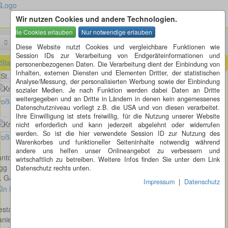
Wir nutzen Cookies und andere Technologien.
Menü
Suchen
Diese Website nutzt Cookies und vergleichbare Funktionen wie
Session IDs zur Verarbeitung von Endgeräteinformationen und
Startseite
»
ausländische Kreisel
»
Schweiz
»
Zürich (ZH)
»
Elgg (ZH)
personenbezogenen Daten. Die Verarbeitung dient der Einbindung von
Inhalten, externen Diensten und Elementen Dritter, der statistischen
St. Galler-Strasse - Bahnhofstrasse in Elgg
Analyse/Messung, der personalisierten Werbung sowie der Einbindung
sozialer Medien. Je nach Funktion werden dabei Daten an Dritte
weitergegeben und an Dritte in Ländern in denen kein angemessenes
oßes Bild anzeigen
Datenschutzniveau vorliegt z.B. die USA und von diesen verarbeitet.
Ihre Einwilligung ist stets freiwillig, für die Nutzung unserer Website
nicht erforderlich und kann jederzeit abgelehnt oder widerrufen
werden. So ist die hier verwendete Session ID zur Nutzung des
oßes Bild anzeigen
Warenkorbes und funktioneller Seiteninhalte notwendig während
andere uns helfen unser Onlineangebot zu verbessern und
nton: Zürich
wirtschaftlich zu betreiben. Weitere Infos finden Sie unter dem Link
gg
Datenschutz rechts unten.
. Galler-Strasse - Bahnhofstrasse
Impressum
|
Datenschutz
staltung:
niel Schwarz aus Effingen AG, IRON ART