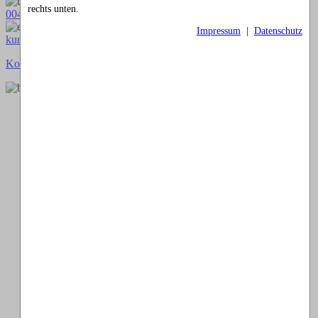
rechts unten.
00491738460501
Impressum
|
Datenschutz
kunstimkreisverkehr-2018@thomaskappel.de
Kontakt
Impressum
Cookies