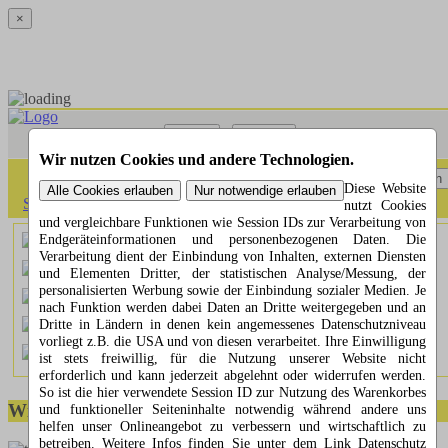
×
Menü
Suchen
Wir nutzen Cookies und andere Technologien.
Menü
Suchen
Diese Website
Startseite
»
ausländische Kreisel
»
Schweiz
»
Nidwalden (NW)
nutzt Cookies
und vergleichbare Funktionen wie Session IDs zur Verarbeitung von
Endgeräteinformationen und personenbezogenen Daten. Die
Buochs (NW)
Verarbeitung dient der Einbindung von Inhalten, externen Diensten
Hergiswil (NW)
und Elementen Dritter, der statistischen Analyse/Messung, der
personalisierten Werbung sowie der Einbindung sozialer Medien. Je
Oberdorf (NW)
nach Funktion werden dabei Daten an Dritte weitergegeben und an
Dritte in Ländern in denen kein angemessenes Datenschutzniveau
Stans (NW)
vorliegt z.B. die USA und von diesen verarbeitet. Ihre Einwilligung
Stansstaad (NW)
ist stets freiwillig, für die Nutzung unserer Website nicht
erforderlich und kann jederzeit abgelehnt oder widerrufen werden.
So ist die hier verwendete Session ID zur Nutzung des Warenkorbes
Wir helfen Ihnen gerne weiter
und funktioneller Seiteninhalte notwendig während andere uns
helfen unser Onlineangebot zu verbessern und wirtschaftlich zu
betreiben. Weitere Infos finden Sie unter dem Link Datenschutz