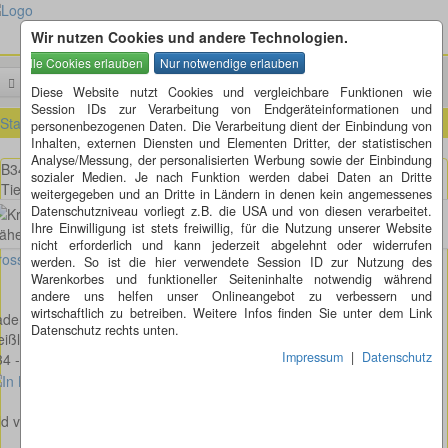
Wir nutzen Cookies und andere Technologien.
Menü
Suchen
Diese Website nutzt Cookies und vergleichbare Funktionen wie
Session IDs zur Verarbeitung von Endgeräteinformationen und
Startseite
»
Baden-Württemberg (BW)
»
Geißlingen (BW)
personenbezogenen Daten. Die Verarbeitung dient der Einbindung von
Inhalten, externen Diensten und Elementen Dritter, der statistischen
Analyse/Messung, der personalisierten Werbung sowie der Einbindung
B34 - K6566 - L163 - Hauptstraße in Geißlingen nähe Waldshut-
sozialer Medien. Je nach Funktion werden dabei Daten an Dritte
Tiengen
weitergegeben und an Dritte in Ländern in denen kein angemessenes
Datenschutzniveau vorliegt z.B. die USA und von diesen verarbeitet.
Ihre Einwilligung ist stets freiwillig, für die Nutzung unserer Website
nicht erforderlich und kann jederzeit abgelehnt oder widerrufen
osses Bild anzeigen
werden. So ist die hier verwendete Session ID zur Nutzung des
Warenkorbes und funktioneller Seiteninhalte notwendig während
andere uns helfen unser Onlineangebot zu verbessern und
wirtschaftlich zu betreiben. Weitere Infos finden Sie unter dem Link
aden-Württemberg
Datenschutz rechts unten.
ißlingen nähe Waldshut-Tiengen
Impressum
|
Datenschutz
4 - K6566 - L163 - Hauptstraße
ld von Karin Bauer-Weisenstein