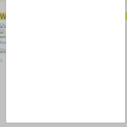
Wir helfen Ihnen gerne weiter
00491738460501
kunstimkreisverkehr-2018@thomaskappel.de
Kontakt
Impressum
Cookies