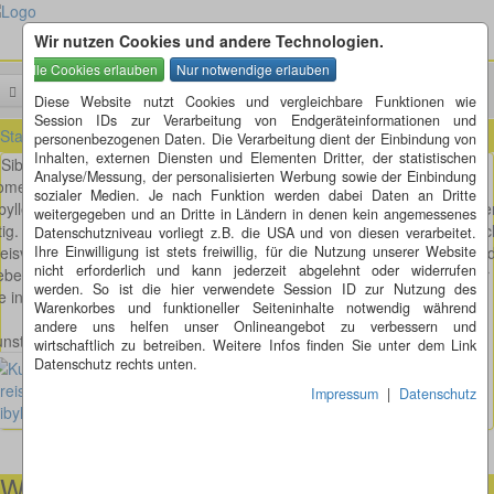
Wir nutzen Cookies und andere Technologien.
Menü
Suchen
Diese Website nutzt Cookies und vergleichbare Funktionen wie
Session IDs zur Verarbeitung von Endgeräteinformationen und
Startseite
»
die Künstler der Kreisverkehre
»
Sibylle Rettenmaier
personenbezogenen Daten. Die Verarbeitung dient der Einbindung von
Inhalten, externen Diensten und Elementen Dritter, der statistischen
Sibylle Rettenmaier
Analyse/Messung, der personalisierten Werbung sowie der Einbindung
omepage:
http://www.sibylle-rettenmaier.de/
sozialer Medien. Je nach Funktion werden dabei Daten an Dritte
bylle Rettenmaier ist seit über 25 Jahren als freischaffende Künstlie
weitergegeben und an Dritte in Ländern in denen kein angemessenes
ätig. Ihre Metall-Skulpturen und Bilder verschönern zahlreic
Datenschutzniveau vorliegt z.B. die USA und von diesen verarbeitet.
eisverkehre, Parks und Gärten sowie öffentliche und private Gebäu
Ihre Einwilligung ist stets freiwillig, für die Nutzung unserer Website
nicht erforderlich und kann jederzeit abgelehnt oder widerrufen
ben Künstlern wie Andy Warhol, Max Beckmann und Gerhard Richter 
werden. So ist die hier verwendete Session ID zur Nutzung des
e in der Sammlung Würth vertreten.
Warenkorbes und funktioneller Seiteninhalte notwendig während
andere uns helfen unser Onlineangebot zu verbessern und
nstwerk von Sibylle Rettenmaier
wirtschaftlich zu betreiben. Weitere Infos finden Sie unter dem Link
Datenschutz rechts unten.
Mutlangen
Impressum
|
Datenschutz
Wir helfen Ihnen gerne weiter