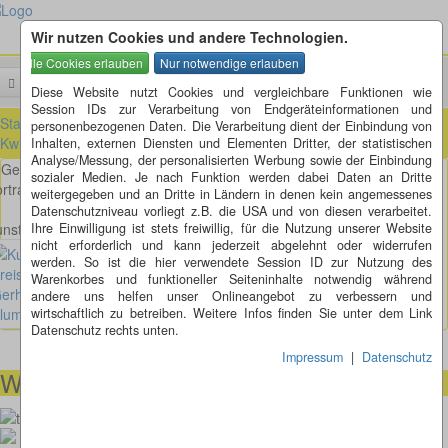
Wir nutzen Cookies und andere Technologien.
Menü
Suchen
Diese Website nutzt Cookies und vergleichbare Funktionen wie
Session IDs zur Verarbeitung von Endgeräteinformationen und
Startseite
»
die Künstler der Kreisverkehre
»
Gerhard Jürgen Blum-
personenbezogenen Daten. Die Verarbeitung dient der Einbindung von
Kwiatkowski
Inhalten, externen Diensten und Elementen Dritter, der statistischen
Analyse/Messung, der personalisierten Werbung sowie der Einbindung
Gerhard Jürgen Blum-Kwiatkowski
sozialer Medien. Je nach Funktion werden dabei Daten an Dritte
rtrait:
http://de.wikipedia.org/wiki/Gerhard_Jürgen_Blum-Kwiatkowski
weitergegeben und an Dritte in Ländern in denen kein angemessenes
Datenschutzniveau vorliegt z.B. die USA und von diesen verarbeitet.
nstwerk von Gerhard Jürgen Blum-Kwiatkowski
Ihre Einwilligung ist stets freiwillig, für die Nutzung unserer Website
nicht erforderlich und kann jederzeit abgelehnt oder widerrufen
werden. So ist die hier verwendete Session ID zur Nutzung des
Warenkorbes und funktioneller Seiteninhalte notwendig während
Hünfeld
andere uns helfen unser Onlineangebot zu verbessern und
wirtschaftlich zu betreiben. Weitere Infos finden Sie unter dem Link
Datenschutz rechts unten.
Impressum
|
Datenschutz
Wir helfen Ihnen gerne weiter
00491738460501
kunstimkreisverkehr-2018@thomaskappel.de