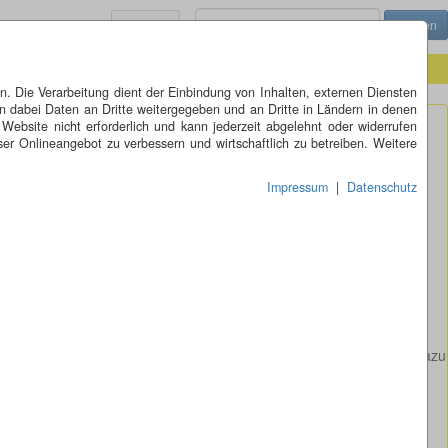
Menü
 Die Verarbeitung dient der Einbindung von Inhalten, externen Diensten
n dabei Daten an Dritte weitergegeben und an Dritte in Ländern in denen
 Website nicht erforderlich und kann jederzeit abgelehnt oder widerrufen
er Onlineangebot zu verbessern und wirtschaftlich zu betreiben. Weitere
Impressum
|
Datenschutz
die blaue Farbe die ihn als Skulptur auszeichnet. Der Hintergrund dazu
 durch die freundliche Unterstützung der Firma „Gwinner" sowie der