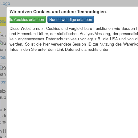
Wir nutzen Cookies und andere Technologien.
Startseite
»
Baden-Württemberg (BW)
»
Pfalzgrafenweiler (BW)
Diese Website nutzt Cookies und vergleichbare Funktionen wie Session 
und Elementen Dritter, der statistischen Analyse/Messung, der personal
Hauptstraße - Wankelstraße - Daimlerstraße in Pfalzgrafenweiler
kein angemessenes Datenschutzniveau vorliegt z.B. die USA und von diese
werden. So ist die hier verwendete Session ID zur Nutzung des Warenkor
Infos finden Sie unter dem Link Datenschutz rechts unten.
osses Bild anzeigen
osses Bild anzeigen
alzgrafenweiler (BW)
uptstraße - Wankelstraße - Daimlerstraße
r Hobel Bei diesem Kunstwerk handelt es sich um einen überdimensionie
t, dass Pfalzgrafenweiler früher einst ein Schreinerdorf, mit einer Vie
meinde Pfalzgrafenweiler.
n Hobel in Pfalzgrafenweiler Richtung
e Idee dazu stammt vom Künstler
Mathias Schweikle
und
Stefan Gall
.