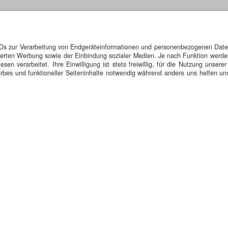
IDs zur Verarbeitung von Endgeräteinformationen und personenbezogenen Daten.
isierten Werbung sowie der Einbindung sozialer Medien. Je nach Funktion werde
n verarbeitet. Ihre Einwilligung ist stets freiwillig, für die Nutzung unserer
bes und funktioneller Seiteninhalte notwendig während andere uns helfen uns
rten Hobel wie man ihn aus der Holzverarbeitung kennt. Auffällig ist 
lzahl ortsansässiger Holzverarbeiter war. Verwirklicht wurde das Projekt