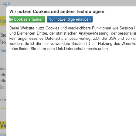
Wir nutzen Cookies und andere Technologien.
Startseite
»
Baden-Württemberg (BW)
»
Bietingen (BW)
Diese Website nutzt Cookies und vergleichbare Funktionen wie Session 
und Elementen Dritter, der statistischen Analyse/Messung, der personal
Bietinger Straße - B34 - E41 - E54 in Bietingen
kein angemessenes Datenschutzniveau vorliegt z.B. die USA und von diese
werden. So ist die hier verwendete Session ID zur Nutzung des Warenkor
Infos finden Sie unter dem Link Datenschutz rechts unten.
osses Bild anzeigen
aden-Württemberg
etingen
etinger Straße - B34 - E41 - E54
ld von Karin Weisenstein
Wir helfen Ihnen gerne weiter
00491738460501