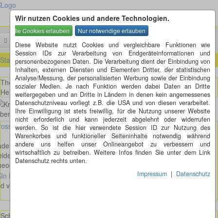
Wir nutzen Cookies und andere Technologien.
Menü
Suchen
Diese Website nutzt Cookies und vergleichbare Funktionen wie
Session IDs zur Verarbeitung von Endgeräteinformationen und
Startseite
»
Städte von A - Z mit Kreiselkunst
»
H
»
Heidenheim (BW)
personenbezogenen Daten. Die Verarbeitung dient der Einbindung von
Inhalten, externen Diensten und Elementen Dritter, der statistischen
Analyse/Messung, der personalisierten Werbung sowie der Einbindung
Theodort-Heuss-Straße - Bühlstraße - Friedrich-Ebert-Straße in
sozialer Medien. Je nach Funktion werden dabei Daten an Dritte
Heidenheim an der Brenz
weitergegeben und an Dritte in Ländern in denen kein angemessenes
Datenschutzniveau vorliegt z.B. die USA und von diesen verarbeitet.
Ihre Einwilligung ist stets freiwillig, für die Nutzung unserer Website
nicht erforderlich und kann jederzeit abgelehnt oder widerrufen
osses Bild anzeigen
werden. So ist die hier verwendete Session ID zur Nutzung des
Warenkorbes und funktioneller Seiteninhalte notwendig während
andere uns helfen unser Onlineangebot zu verbessern und
aden-Württemberg
wirtschaftlich zu betreiben. Weitere Infos finden Sie unter dem Link
eidenheim an der Brenz
Datenschutz rechts unten.
eodort-Heuss-Straße - Bühlstraße - Friedrich-Ebert-Straße
Impressum
|
Datenschutz
ild von Thomas Kappel
www.thomaskappel.de
Schloßhaustraße in Heidenheim beim Naturtheater