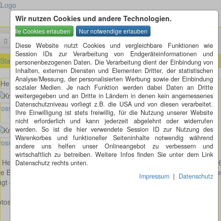
Wir nutzen Cookies und andere Technologien.
Menü
Suchen
Diese Website nutzt Cookies und vergleichbare Funktionen wie
Session IDs zur Verarbeitung von Endgeräteinformationen und
Startseite
»
Städte von A - Z mit Kreiselkunst
»
H
»
Herrenberg (BW)
personenbezogenen Daten. Die Verarbeitung dient der Einbindung von
Inhalten, externen Diensten und Elementen Dritter, der statistischen
Analyse/Messung, der personalisierten Werbung sowie der Einbindung
Herrenberg Richtung Horb K 1076 - alte B 14
sozialer Medien. Je nach Funktion werden dabei Daten an Dritte
weitergegeben und an Dritte in Ländern in denen kein angemessenes
Datenschutzniveau vorliegt z.B. die USA und von diesen verarbeitet.
osses Bild anzeigen
Ihre Einwilligung ist stets freiwillig, für die Nutzung unserer Website
nicht erforderlich und kann jederzeit abgelehnt oder widerrufen
werden. So ist die hier verwendete Session ID zur Nutzung des
Warenkorbes und funktioneller Seiteninhalte notwendig während
osses Bild anzeigen
andere uns helfen unser Onlineangebot zu verbessern und
wirtschaftlich zu betreiben. Weitere Infos finden Sie unter dem Link
 Herrenberg steht dieser Tolle Kreisverkehr in Richtung Horb (K 107
Datenschutz rechts unten.
te B 14). Das Kunstwerk aus dem Jahr 2001, ist von
Lutz Ackermann
u
Impressum
|
Datenschutz
rägt den Namen Wegzeichen.
tos: ©Eberhard Hauff
www.zuzuku.de