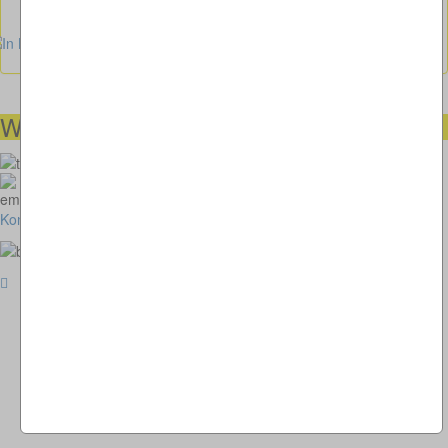
Wir helfen Ihnen gerne weiter
00491738460501
kunstimkreisverkehr-2018@thomaskappel.de
Kontakt
Impressum
Cookies