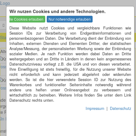
Wir nutzen Cookies und andere Technologien.
Menü
Suchen
Diese Website nutzt Cookies und vergleichbare Funktionen wie
Session IDs zur Verarbeitung von Endgeräteinformationen und
Startseite
»
Städte von A - Z mit Kreiselkunst
»
H
»
Horgenzell (BW)
personenbezogenen Daten. Die Verarbeitung dient der Einbindung von
Inhalten, externen Diensten und Elementen Dritter, der statistischen
Analyse/Messung, der personalisierten Werbung sowie der Einbindung
Alte Poststraße - Kornstraße in Horgenzell
sozialer Medien. Je nach Funktion werden dabei Daten an Dritte
weitergegeben und an Dritte in Ländern in denen kein angemessenes
Datenschutzniveau vorliegt z.B. die USA und von diesen verarbeitet.
osses Bild anzeigen
Ihre Einwilligung ist stets freiwillig, für die Nutzung unserer Website
nicht erforderlich und kann jederzeit abgelehnt oder widerrufen
werden. So ist die hier verwendete Session ID zur Nutzung des
Warenkorbes und funktioneller Seiteninhalte notwendig während
osses Bild anzeigen
andere uns helfen unser Onlineangebot zu verbessern und
wirtschaftlich zu betreiben. Weitere Infos finden Sie unter dem Link
aden-Württemberg
Datenschutz rechts unten.
rgenzell
Impressum
|
Datenschutz
te Poststraße - Kornstraße
nstprojekt: