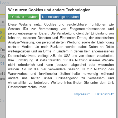
Wir nutzen Cookies und andere Technologien.
Menü
Suchen
Diese Website nutzt Cookies und vergleichbare Funktionen wie
Session IDs zur Verarbeitung von Endgeräteinformationen und
Startseite
»
Städte von A - Z mit Kreiselkunst
»
S
»
Stuttgart-Bad
personenbezogenen Daten. Die Verarbeitung dient der Einbindung von
Cannstatt (BW)
Inhalten, externen Diensten und Elementen Dritter, der statistischen
Analyse/Messung, der personalisierten Werbung sowie der Einbindung
sozialer Medien. Je nach Funktion werden dabei Daten an Dritte
Daimlerstr./ Bahnhofstr. in Bad Cannstatt
weitergegeben und an Dritte in Ländern in denen kein angemessenes
Datenschutzniveau vorliegt z.B. die USA und von diesen verarbeitet.
Ihre Einwilligung ist stets freiwillig, für die Nutzung unserer Website
osses Bild anzeigen
nicht erforderlich und kann jederzeit abgelehnt oder widerrufen
werden. So ist die hier verwendete Session ID zur Nutzung des
d Cannstatt
Warenkorbes und funktioneller Seiteninhalte notwendig während
andere uns helfen unser Onlineangebot zu verbessern und
imlerstr./ Bahnhofstr.
wirtschaftlich zu betreiben. Weitere Infos finden Sie unter dem Link
Datenschutz rechts unten.
Impressum
|
Datenschutz