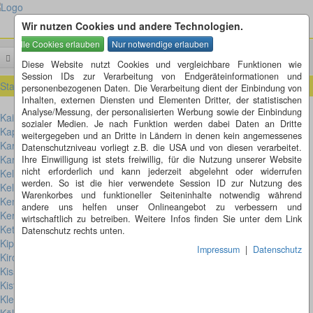
Wir nutzen Cookies und andere Technologien.
Menü
Suchen
Diese Website nutzt Cookies und vergleichbare Funktionen wie
Session IDs zur Verarbeitung von Endgeräteinformationen und
Startseite
»
Bayern (BY)
»
Georgensgmünd (BY)
personenbezogenen Daten. Die Verarbeitung dient der Einbindung von
Inhalten, externen Diensten und Elementen Dritter, der statistischen
Analyse/Messung, der personalisierten Werbung sowie der Einbindung
Kaiserslautern (RP) (1)
sozialer Medien. Je nach Funktion werden dabei Daten an Dritte
Kapfenburg (BW) (1)
weitergegeben und an Dritte in Ländern in denen kein angemessenes
Karlsdorf-Neuthard (BW) (1)
Datenschutzniveau vorliegt z.B. die USA und von diesen verarbeitet.
Karlsruhe (BW) (2)
Ihre Einwilligung ist stets freiwillig, für die Nutzung unserer Website
nicht erforderlich und kann jederzeit abgelehnt oder widerrufen
Kelkeim (HE) (1)
werden. So ist die hier verwendete Session ID zur Nutzung des
Kelsterbach (HE) (2)
Warenkorbes und funktioneller Seiteninhalte notwendig während
Kenzingen (BW) (1)
andere uns helfen unser Onlineangebot zu verbessern und
Kernen (BW) (3)
wirtschaftlich zu betreiben. Weitere Infos finden Sie unter dem Link
Ketsch (BW) (2)
Datenschutz rechts unten.
Kippenheim (BW) (1)
Impressum
|
Datenschutz
Kirchberg (RP) (1)
Kissing (BY) (1)
Kist (BW) (1)
Kleinsteinbach (BW)