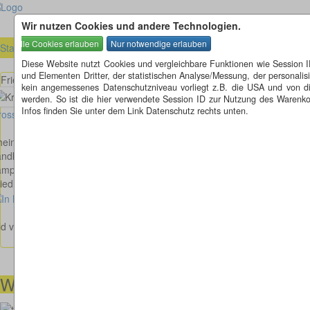
Wir nutzen Cookies und andere Technologien.
Startseite
»
Rheinland-Pfalz (RP)
»
Lampsheim (RP)
Diese Website nutzt Cookies und vergleichbare Funktionen wie Session 
und Elementen Dritter, der statistischen Analyse/Messung, der personal
Friedhofstraße - L 522 in Lampsheim
kein angemessenes Datenschutzniveau vorliegt z.B. die USA und von diese
werden. So ist die hier verwendete Session ID zur Nutzung des Warenkor
Infos finden Sie unter dem Link Datenschutz rechts unten.
osses Bild anzeigen
einland-Pfalz
ndkreis: Bad Dürkheim
ampsheim
iedhofstraße - L 522
ld von Marcus Pötschke
Wir helfen Ihnen gerne weiter
00491738460501