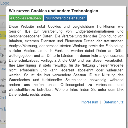
Wir nutzen Cookies und andere Technologien.
Menü
Suchen
Diese Website nutzt Cookies und vergleichbare Funktionen wie
Session IDs zur Verarbeitung von Endgeräteinformationen und
Startseite
»
Schleswig-Holstein (SH)
»
Fehmarn OT Burg (SH)
personenbezogenen Daten. Die Verarbeitung dient der Einbindung von
Inhalten, externen Diensten und Elementen Dritter, der statistischen
Analyse/Messung, der personalisierten Werbung sowie der Einbindung
Landkirchener Weg - Ehlers Kamp in Fehmarn OT Burg
sozialer Medien. Je nach Funktion werden dabei Daten an Dritte
weitergegeben und an Dritte in Ländern in denen kein angemessenes
Datenschutzniveau vorliegt z.B. die USA und von diesen verarbeitet.
Ihre Einwilligung ist stets freiwillig, für die Nutzung unserer Website
osses Bild anzeigen
nicht erforderlich und kann jederzeit abgelehnt oder widerrufen
werden. So ist die hier verwendete Session ID zur Nutzung des
hleswig-Holstein
Warenkorbes und funktioneller Seiteninhalte notwendig während
andere uns helfen unser Onlineangebot zu verbessern und
ehmarn OT Burg
wirtschaftlich zu betreiben. Weitere Infos finden Sie unter dem Link
andkirchener Weg - Ehlers Kamp
Datenschutz rechts unten.
Impressum
|
Datenschutz
im Maertens
: Wendung (Edelstahl, 2013)
ld von Jan Petersen