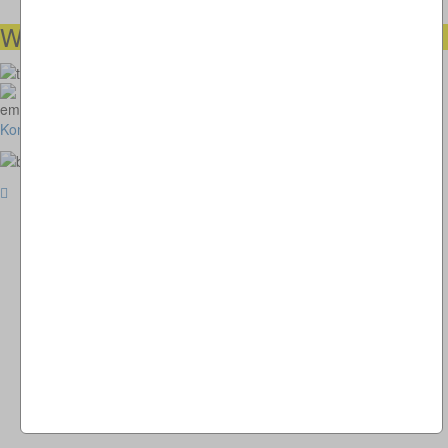
Wir helfen Ihnen gerne weiter
00491738460501
kunstimkreisverkehr-2018@thomaskappel.de
Kontakt
Impressum
Cookies