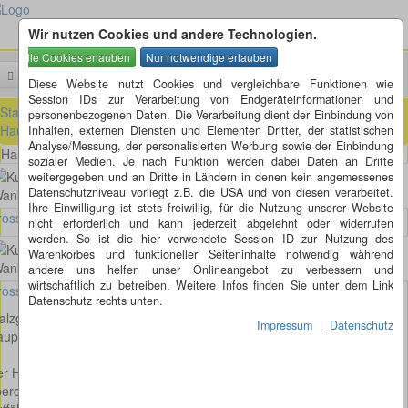
Wir nutzen Cookies und andere Technologien.
Menü
Suchen
Diese Website nutzt Cookies und vergleichbare Funktionen wie
Session IDs zur Verarbeitung von Endgeräteinformationen und
Startseite
»
Baden-Württemberg (BW)
»
Pfalzgrafenweiler (BW)
»
personenbezogenen Daten. Die Verarbeitung dient der Einbindung von
Hauptstraße - Wankelstraße - Daimlerstraße in Pfalzgrafenweiler
Inhalten, externen Diensten und Elementen Dritter, der statistischen
Analyse/Messung, der personalisierten Werbung sowie der Einbindung
Hauptstraße - Wankelstraße - Daimlerstraße in Pfalzgrafenweiler
sozialer Medien. Je nach Funktion werden dabei Daten an Dritte
weitergegeben und an Dritte in Ländern in denen kein angemessenes
Datenschutzniveau vorliegt z.B. die USA und von diesen verarbeitet.
Ihre Einwilligung ist stets freiwillig, für die Nutzung unserer Website
osses Bild anzeigen
nicht erforderlich und kann jederzeit abgelehnt oder widerrufen
werden. So ist die hier verwendete Session ID zur Nutzung des
Warenkorbes und funktioneller Seiteninhalte notwendig während
andere uns helfen unser Onlineangebot zu verbessern und
wirtschaftlich zu betreiben. Weitere Infos finden Sie unter dem Link
osses Bild anzeigen
Datenschutz rechts unten.
alzgrafenweiler (BW)
Impressum
|
Datenschutz
uptstraße - Wankelstraße - Daimlerstraße
r Hobel Bei diesem Kunstwerk handelt es sich um einen
erdimensionierten Hobel wie man ihn aus der Holzverarbeitung kennt.