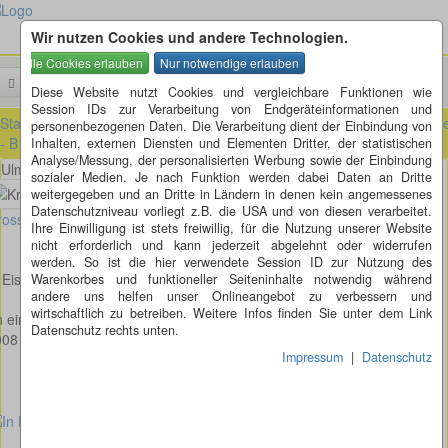
Wir nutzen Cookies und andere Technologien.
Menü
Suchen
Diese Website nutzt Cookies und vergleichbare Funktionen wie
Session IDs zur Verarbeitung von Endgeräteinformationen und
Startseite
»
Baden-Württemberg (BW)
»
Eislingen (BW)
»
Ulmer Straß
personenbezogenen Daten. Die Verarbeitung dient der Einbindung von
- B10 in Eislingen
Inhalten, externen Diensten und Elementen Dritter, der statistischen
Analyse/Messung, der personalisierten Werbung sowie der Einbindung
Ulmer Straße - B10 in Eislingen
sozialer Medien. Je nach Funktion werden dabei Daten an Dritte
weitergegeben und an Dritte in Ländern in denen kein angemessenes
Datenschutzniveau vorliegt z.B. die USA und von diesen verarbeitet.
osses Bild anzeigen
Ihre Einwilligung ist stets freiwillig, für die Nutzung unserer Website
nicht erforderlich und kann jederzeit abgelehnt oder widerrufen
werden. So ist die hier verwendete Session ID zur Nutzung des
 Eislingen in der Ulmer Straße - B10 befindet sich dieser Kreisverkehr.
Warenkorbes und funktioneller Seiteninhalte notwendig während
andere uns helfen unser Onlineangebot zu verbessern und
wirtschaftlich zu betreiben. Weitere Infos finden Sie unter dem Link
n einem Meer vor unserer Zeit", von Alexander Funk und Mona Bayr.
Datenschutz rechts unten.
008
Impressum
|
Datenschutz