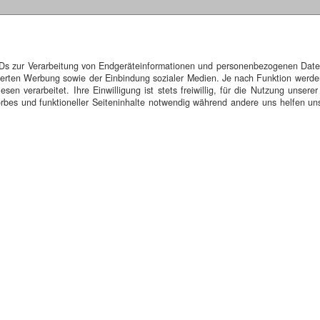
 L874 - Münsterstraße in Altenberge
IDs zur Verarbeitung von Endgeräteinformationen und personenbezogenen Daten.
isierten Werbung sowie der Einbindung sozialer Medien. Je nach Funktion werde
n verarbeitet. Ihre Einwilligung ist stets freiwillig, für die Nutzung unserer
bes und funktioneller Seiteninhalte notwendig während andere uns helfen uns
 Ort befindliche, unter Denkmalschutz stehende, historische Eiskelle
lten.