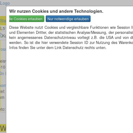
Wir nutzen Cookies und andere Technologien.
Startseite
»
Nordrhein-Westfalen (NRW)
»
Altenberge (NRW)
»
L510 -
Diese Website nutzt Cookies und vergleichbare Funktionen wie Session 
L510 - L874 - Münsterstraße in Altenberge
und Elementen Dritter, der statistischen Analyse/Messung, der personal
kein angemessenes Datenschutzniveau vorliegt z.B. die USA und von diese
werden. So ist die hier verwendete Session ID zur Nutzung des Warenkor
Infos finden Sie unter dem Link Datenschutz rechts unten.
osses Bild anzeigen
eisverkehr in Altenberge
10 - L874 - Münsterstraße
homas Helmkamp
tel: „Eisscholle"
m Kunstwerk: Die Gestaltung des Kreisverkehrs nimmt Bezug auf die im
oto: © Thomas Helmkamp
http://www.artparking.de
Alle Rechte vorbeha
Wir helfen Ihnen gerne weiter