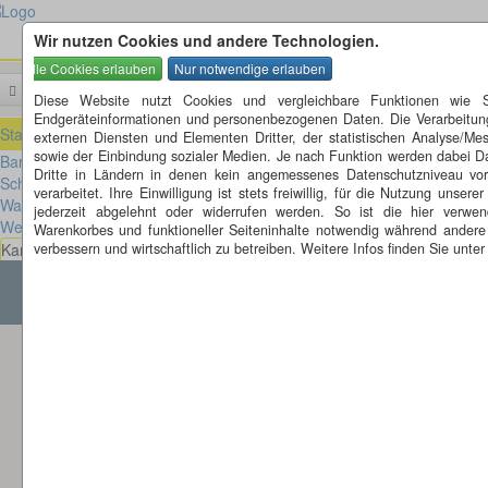
Wir nutzen Cookies und andere Technologien.
Menü
Suchen
Diese Website nutzt Cookies und vergleichbare Funktionen wie S
Endgeräteinformationen und personenbezogenen Daten. Die Verarbeitung
Startseite
»
Sachsen-Anhalt (ST)
externen Diensten und Elementen Dritter, der statistischen Analyse/Me
sowie der Einbindung sozialer Medien. Je nach Funktion werden dabei D
Barleben (ST) (1)
Dritte in Ländern in denen kein angemessenes Datenschutzniveau vor
Schönebeck (ST) (2)
verarbeitet. Ihre Einwilligung ist stets freiwillig, für die Nutzung unser
Wanzleben (ST) (1)
jederzeit abgelehnt oder widerrufen werden. So ist die hier verw
Weißenfels (ST) (1)
Warenkorbes und funktioneller Seiteninhalte notwendig während andere
Karte Sachsen-Anhalt
verbessern und wirtschaftlich zu betreiben. Weitere Infos finden Sie unte